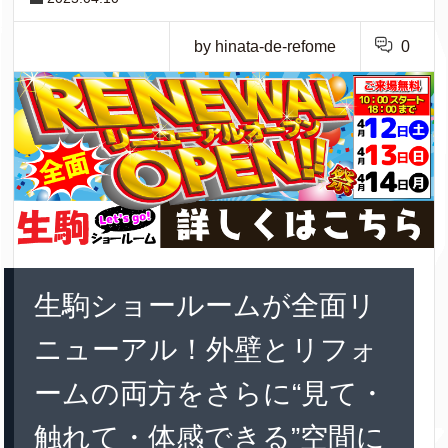
by hinata-de-refome
0
生駒ショールームが全面リ
ニューアル！外壁とリフォ
ームの両方をさらに“見て・
触れて・体感できる”空間に